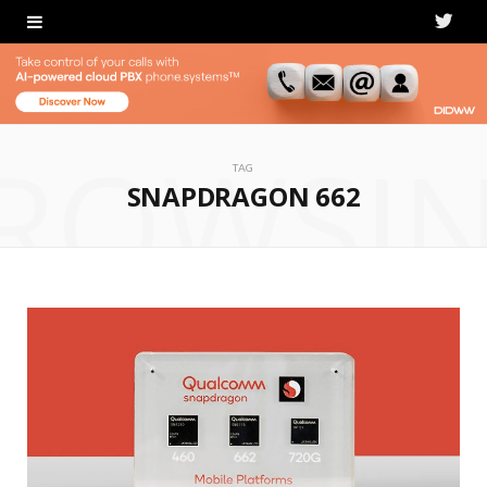
T
w
i
ROWSI
t
TAG
SNAPDRAGON 662
t
e
r